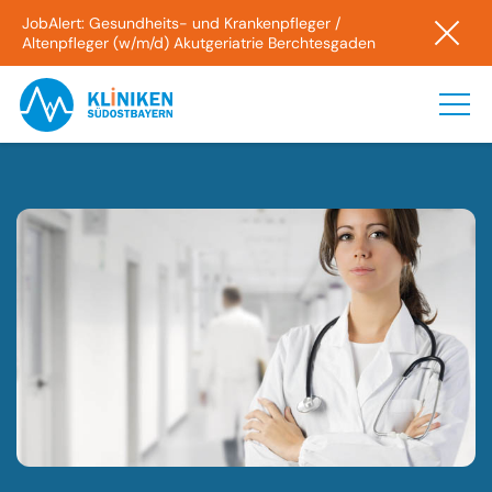
JobAlert: Gesundheits- und Krankenpfleger /
Altenpfleger (w/m/d) Akutgeriatrie Berchtesgaden