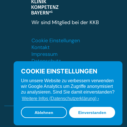
Wir sind Mitglied bei der KKB
Cookie Einstellungen
Kontakt
Impressum
Datenschutz
Orgavision
COOKIE EINSTELLUNGEN
Um unsere Website zu verbessern verwenden
wir Google Analytics um Zugriffe anonymisiert
zu analysieren. Sind Sie damit einverstanden?
Weitere Infos (Datenschutzerklärung) ›
Ablehnen
Einverstanden
© Kliniken Südostbayern