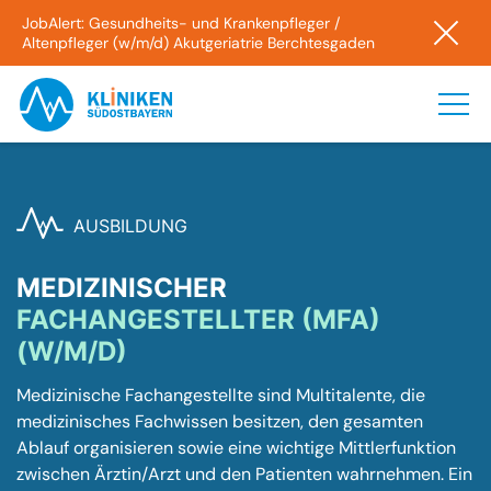
JobAlert: Gesundheits- und Krankenpfleger /
Altenpfleger (w/m/d) Akutgeriatrie Berchtesgaden
AUSBILDUNG
MEDIZINISCHER
FACHANGESTELLTER (MFA)
(W/M/D)
Medi­­zi­­ni­­sche Fachan­­ge­­stellte sind Multi­ta­lente, die
medi­­zi­­ni­­sches Fach­wis­­sen besit­­zen, den gesam­ten
Ablauf orga­­ni­­sie­ren sowie eine wich­tige Mitt­­ler­­funk­tion
zwischen Ärztin/Arzt und den Pati­en­ten wahr­­neh­­men. Ein