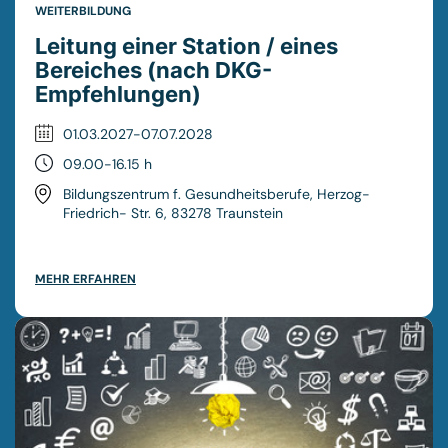
WEITERBILDUNG
(Klausur und Hausarbeit) erlangen Sie den Abschluss
Wundexperte® (ICW). Das Zertifikat ist 5 Jahre gültig. Eine
Leitung einer Station / eines
Erneuerung des Zertifikats erfolgt durch das jährliche
Bereiches (nach DKG-
Sammeln von Fortbildungspunkten. So weisen Sie nach,
Empfehlungen)
dass Ihr Wissen und Ihre Fähigkeiten in diesem Fachgebiet
aktuell sind.
01.03.2027-07.07.2028
09.00-16.15 h
Bildungszentrum f. Gesundheitsberufe, Herzog-
Friedrich- Str. 6, 83278 Traunstein
MEHR ERFAHREN