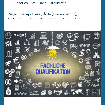
Friedrich- Str. 6, 83278 Traunstein
Zielgruppe: Apotheker, Ärzte (Humanmedizin),
Heilpraktiker, Heilerziehungspfleger, MFA, OTA, ex.
Pflegefachkräfte, Podologen, Physiotherapeuten mit
Zusatzqualifikation Lymphtherapeut
Veranstalter: Akademie für Wundversorgung
Inh. Gerhard Schröder
Kosten: 1300,-€
Termine:
13.10.-15.10.2025
24.11.-26.11.2025
10.02.2026
Prüfung 11.02.2026
Nach 16-stündiger Hospitation und bestandener Prüfung